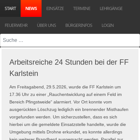
START
NEWS
EINSÄTZE
TERMINE
LEHRGÄNGE
FEUERWEHR
ÜBER UNS
BÜRGERINFOS
LOGIN
Suchen
Arbeitsreiche 24 Stunden bei der FF
Karlstein
Am Freitagabend, 29.5.2026, wurde die FF Karlstein um
17.36 Uhr zu einer „Rauchentwicklung auf einem Feld im
Bereich Pfingstweide“ alarmiert. Vor Ort konnte vom
ausgerückten Löschzug lediglich ein brennender Misthaufen
vorgefunden werden. Um sicherzustellen, dass es sich
hierbei um die gemeldete Einsatzstelle handelte, wurde die
Umgebung mittels Drohne erkundet, es konnte allerdings
kein weiterer Brandherd ausgemacht werden. Parallel zur