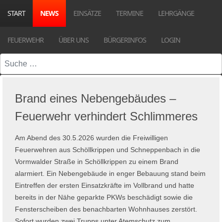
START
NEWS
EINSÄTZE
TERMINE
LEHRGÄNGE
FEUERWEHR
ÜBER UNS
BÜRGERINFOS
LOGIN
Suchen
Brand eines Nebengebäudes –
Feuerwehr verhindert Schlimmeres
Am Abend des 30.5.2026 wurden die Freiwilligen
Feuerwehren aus Schöllkrippen und Schneppenbach in die
Vormwalder Straße in Schöllkrippen zu einem Brand
alarmiert. Ein Nebengebäude in enger Bebauung stand beim
Eintreffen der ersten Einsatzkräfte im Vollbrand und hatte
bereits in der Nähe geparkte PKWs beschädigt sowie die
Fensterscheiben des benachbarten Wohnhauses zerstört.
Sofort wurden zwei Trupps unter Atemschutz zum