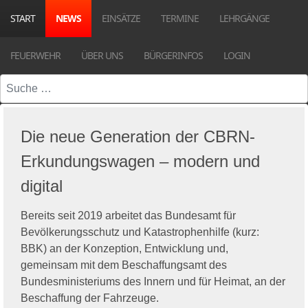
START
NEWS
EINSÄTZE
TERMINE
LEHRGÄNGE
FEUERWEHR
ÜBER UNS
BÜRGERINFOS
LOGIN
Suchen
Die neue Generation der CBRN-
Erkundungswagen – modern und
digital
Bereits seit 2019 arbeitet das Bundesamt für
Bevölkerungsschutz und Katastrophenhilfe (kurz:
BBK) an der Konzeption, Entwicklung und,
gemeinsam mit dem Beschaffungsamt des
Bundesministeriums des Innern und für Heimat, an der
Beschaffung der Fahrzeuge.