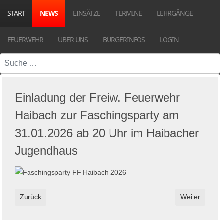
START
NEWS
EINSÄTZE
TERMINE
LEHRGÄNGE
FEUERWEHR
ÜBER UNS
BÜRGERINFOS
LOGIN
Suchen
Einladung der Freiw. Feuerwehr
Haibach zur Faschingsparty am
31.01.2026 ab 20 Uhr im Haibacher
Jugendhaus
Vorheriger Beitrag: Deutsche Feuerwehr-Zeitung 01/2026 online
Nächster Bei
Zurück
Weiter