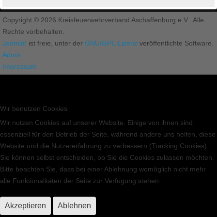
Copyright © 2026 Kreisfeuerwehrverband Aschaffenburg e.V.. Alle
Rechte vorbehalten.
Joomla!
ist freie, unter der
GNU/GPL-Lizenz
veröffentlichte Software.
Admin
Impressum
Wir benutzen Cookies
Wir nutzen Cookies auf unserer Website. Einige von ihnen sind
essenziell für den Betrieb der Seite, während andere uns helfen, diese
Website und die Nutzererfahrung zu verbessern (Tracking Cookies).
Sie können selbst entscheiden, ob Sie die Cookies zulassen möchten.
Bitte beachten Sie, dass bei einer Ablehnung womöglich nicht mehr
alle Funktionalitäten der Seite zur Verfügung stehen.
Akzeptieren
Ablehnen