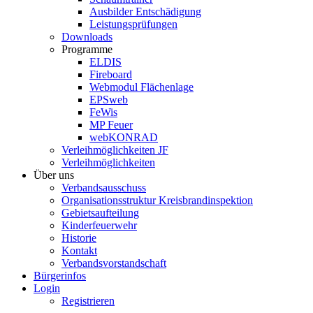
Ausbilder Entschädigung
Leistungsprüfungen
Downloads
Programme
ELDIS
Fireboard
Webmodul Flächenlage
EPSweb
FeWis
MP Feuer
webKONRAD
Verleihmöglichkeiten JF
Verleihmöglichkeiten
Über uns
Verbandsausschuss
Organisationsstruktur Kreisbrandinspektion
Gebietsaufteilung
Kinderfeuerwehr
Historie
Kontakt
Verbandsvorstandschaft
Bürgerinfos
Login
Registrieren