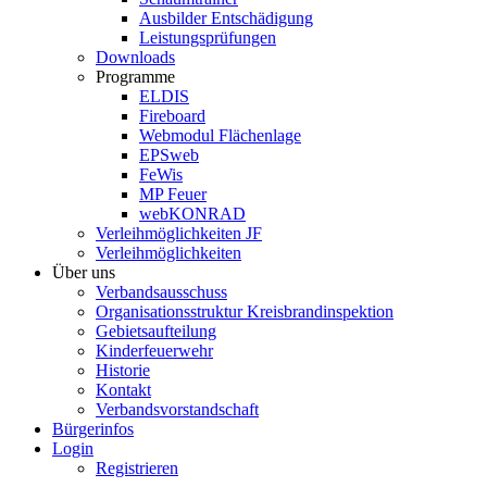
Ausbilder Entschädigung
Leistungsprüfungen
Downloads
Programme
ELDIS
Fireboard
Webmodul Flächenlage
EPSweb
FeWis
MP Feuer
webKONRAD
Verleihmöglichkeiten JF
Verleihmöglichkeiten
Über uns
Verbandsausschuss
Organisationsstruktur Kreisbrandinspektion
Gebietsaufteilung
Kinderfeuerwehr
Historie
Kontakt
Verbandsvorstandschaft
Bürgerinfos
Login
Registrieren