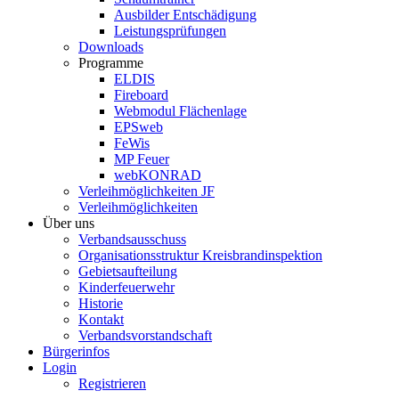
Ausbilder Entschädigung
Leistungsprüfungen
Downloads
Programme
ELDIS
Fireboard
Webmodul Flächenlage
EPSweb
FeWis
MP Feuer
webKONRAD
Verleihmöglichkeiten JF
Verleihmöglichkeiten
Über uns
Verbandsausschuss
Organisationsstruktur Kreisbrandinspektion
Gebietsaufteilung
Kinderfeuerwehr
Historie
Kontakt
Verbandsvorstandschaft
Bürgerinfos
Login
Registrieren