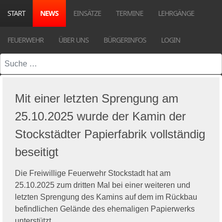
START
NEWS
EINSÄTZE
TERMINE
LEHRGÄNGE
FEUERWEHR
ÜBER UNS
BÜRGERINFOS
LOGIN
Suchen
Mit einer letzten Sprengung am
25.10.2025 wurde der Kamin der
Stockstädter Papierfabrik vollständig
beseitigt
Die Freiwillige Feuerwehr Stockstadt hat am
25.10.2025 zum dritten Mal bei einer weiteren und
letzten Sprengung des Kamins auf dem im Rückbau
befindlichen Gelände des ehemaligen Papierwerks
unterstützt.