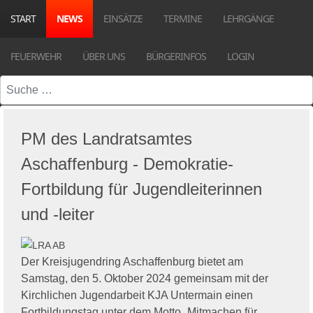
START
NEWS
EINSÄTZE
TERMINE
LEHRGÄNGE
FEUERWEHR
ÜBER UNS
BÜRGERINFOS
LOGIN
Suchen
PM des Landratsamtes
Aschaffenburg - Demokratie-
Fortbildung für Jugendleiterinnen
und -leiter
Der Kreisjugendring Aschaffenburg bietet am
Samstag, den 5. Oktober 2024 gemeinsam mit der
Kirchlichen Jugendarbeit KJA Untermain einen
Fortbildungstag unter dem Motto „Mitmachen für