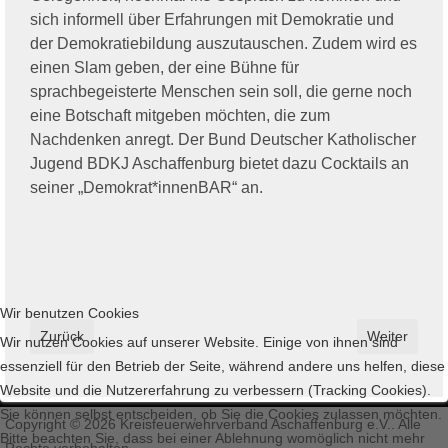
sich informell über Erfahrungen mit Demokratie und
der Demokratiebildung auszutauschen. Zudem wird es
einen Slam geben, der eine Bühne für
sprachbegeisterte Menschen sein soll, die gerne noch
eine Botschaft mitgeben möchten, die zum
Nachdenken anregt. Der Bund Deutscher Katholischer
Jugend BDKJ Aschaffenburg bietet dazu Cocktails an
seiner „Demokrat*innenBAR“ an.
Wir benutzen Cookies
Vorheriger Beitrag: Informationen der Kommunalen Unfallversi
Nächster Bei
Zurück
Weiter
Wir nutzen Cookies auf unserer Website. Einige von ihnen sind
essenziell für den Betrieb der Seite, während andere uns helfen, diese
Website und die Nutzererfahrung zu verbessern (Tracking Cookies).
Sie können selbst entscheiden, ob Sie die Cookies zulassen möchten.
Copyright © 2026 Kreisfeuerwehrverband Aschaffenburg e.V.. Alle
Bitte beachten Sie, dass bei einer Ablehnung womöglich nicht mehr