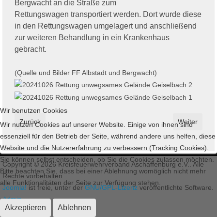
Bergwacht an die Straße
zum
Rettungswagen
transportiert werden. Dort wurde diese
in den Rettungswagen umgelagert und anschließend
zur weiteren Behandlung in ein Krankenhaus
gebracht.
(Quelle und Bilder FF Albstadt und Bergwacht)
Wir benutzen Cookies
Vorheriger Beitrag: Neuer Imagefilm der Staatlichen Feuerwehr
Nächster Bei
Zurück
Weiter
Wir nutzen Cookies auf unserer Website. Einige von ihnen sind
essenziell für den Betrieb der Seite, während andere uns helfen, diese
Website und die Nutzererfahrung zu verbessern (Tracking Cookies).
Sie können selbst entscheiden, ob Sie die Cookies zulassen möchten.
Copyright © 2026 Kreisfeuerwehrverband Aschaffenburg e.V.. Alle
Bitte beachten Sie, dass bei einer Ablehnung womöglich nicht mehr
Rechte vorbehalten.
alle Funktionalitäten der Seite zur Verfügung stehen.
Joomla!
ist freie, unter der
GNU/GPL-Lizenz
veröffentlichte Software.
Admin
Akzeptieren
Ablehnen
Impressum