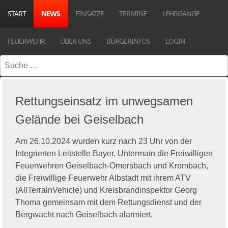
START
NEWS
EINSÄTZE
TERMINE
LEHRGÄNGE
FEUERWEHR
ÜBER UNS
BÜRGERINFOS
LOGIN
Suchen
Rettungseinsatz im unwegsamen
Gelände bei Geiselbach
Am 26.10.2024 wurden kurz nach 23 Uhr von der
Integrierten Leitstelle Bayer. Untermain die Freiwilligen
Feuerwehren Geiselbach-Omersbach und Krombach,
die Freiwillige Feuerwehr Albstadt mit ihrem ATV
(AllTerrainVehicle) und Kreisbrandinspektor Georg
Thoma gemeinsam mit dem Rettungsdienst und der
Bergwacht nach Geiselbach alarmiert.