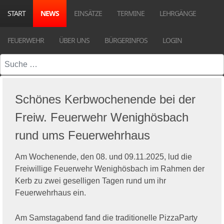
START
NEWS
EINSÄTZE
TERMINE
LEHRGÄNGE
FEUERWEHR
ÜBER UNS
BÜRGERINFOS
LOGIN
Suchen
Schönes Kerbwochenende bei der
Freiw. Feuerwehr Wenighösbach
rund ums Feuerwehrhaus
Am Wochenende, den 08. und 09.11.2025, lud die
Freiwillige Feuerwehr Wenighösbach im Rahmen der
Kerb zu zwei geselligen Tagen rund um ihr
Feuerwehrhaus ein.
Am Samstagabend fand die traditionelle PizzaParty