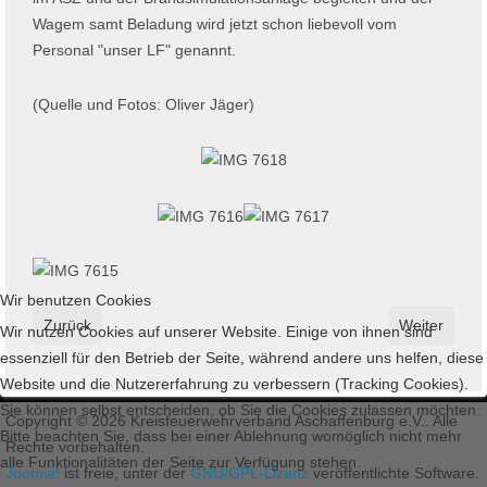
Wagem samt Beladung wird jetzt schon liebevoll vom
Personal "unser LF" genannt.
(Quelle und Fotos: Oliver Jäger)
Wir benutzen Cookies
Vorheriger Beitrag: Fahrzeugbrand in Kleinkahl – Schnelles Ein
Nächster Bei
Zurück
Weiter
Wir nutzen Cookies auf unserer Website. Einige von ihnen sind
essenziell für den Betrieb der Seite, während andere uns helfen, diese
Website und die Nutzererfahrung zu verbessern (Tracking Cookies).
Sie können selbst entscheiden, ob Sie die Cookies zulassen möchten.
Copyright © 2026 Kreisfeuerwehrverband Aschaffenburg e.V.. Alle
Bitte beachten Sie, dass bei einer Ablehnung womöglich nicht mehr
Rechte vorbehalten.
alle Funktionalitäten der Seite zur Verfügung stehen.
Joomla!
ist freie, unter der
GNU/GPL-Lizenz
veröffentlichte Software.