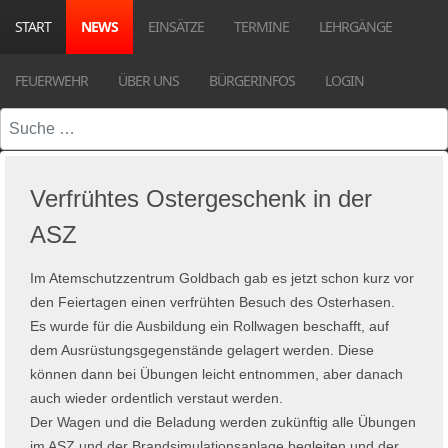
START
NEWS
EINSÄTZE
TERMINE
LEHRGÄNGE
FEUERWEHR
ÜBER UNS
BÜRGERINFOS
LOGIN
Suchen
Verfrühtes Ostergeschenk in der
ASZ
Im Atemschutzzentrum Goldbach gab es jetzt schon kurz vor
den Feiertagen einen verfrühten Besuch des Osterhasen.
Es wurde für die Ausbildung ein Rollwagen beschafft, auf
dem Ausrüstungsgegenstände gelagert werden. Diese
können dann bei Übungen leicht entnommen, aber danach
auch wieder ordentlich verstaut werden.
Der Wagen und die Beladung werden zukünftig alle Übungen
im ASZ und der Brandsimulationsanlage begleiten und der