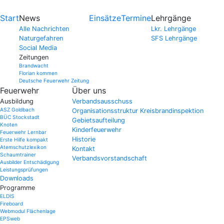
Start
News
Einsätze
Termine
Lehrgänge
Alle Nachrichten
Lkr. Lehrgänge
Naturgefahren
SFS Lehrgänge
Social Media
Zeitungen
Brandwacht
Florian kommen
Deutsche Feuerwehr Zeitung
Feuerwehr
Über uns
Ausbildung
Verbandsausschuss
ASZ Goldbach
Organisationsstruktur Kreisbrandinspektion
BÜC Stockstadt
Gebietsaufteilung
Knoten
Kinderfeuerwehr
Feuerwehr Lernbar
Historie
Erste Hilfe kompakt
Atemschutzlexikon
Kontakt
Schaumtrainer
Verbandsvorstandschaft
Ausbilder Entschädigung
Leistungsprüfungen
Downloads
Programme
ELDIS
Fireboard
Webmodul Flächenlage
EPSweb