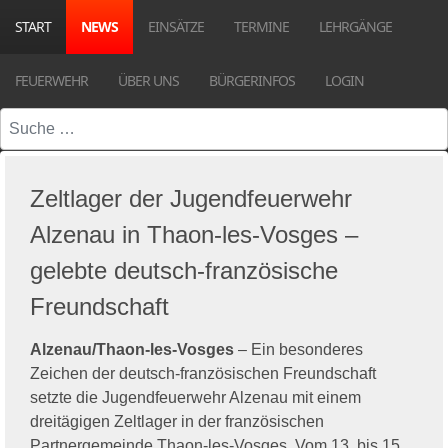
START
NEWS
EINSÄTZE
TERMINE
LEHRGÄNGE
FEUERWEHR
ÜBER UNS
BÜRGERINFOS
LOGIN
Suchen
Zeltlager der Jugendfeuerwehr
Alzenau in Thaon-les-Vosges –
gelebte deutsch-französische
Freundschaft
Alzenau/Thaon-les-Vosges
– Ein besonderes
Zeichen der deutsch-französischen Freundschaft
setzte die Jugendfeuerwehr Alzenau mit einem
dreitägigen Zeltlager in der französischen
Partnergemeinde Thaon-les-Vosges. Vom 13. bis 15.