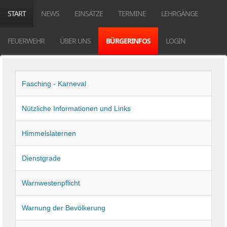
START
NEWS
EINSÄTZE
TERMINE
LEHRGÄNGE
FEUERWEHR
ÜBER UNS
BÜRGERINFOS
LOGIN
Beiträge
Titel
Fasching - Karneval
Nützliche Informationen und Links
Himmelslaternen
Dienstgrade
Warnwestenpflicht
Warnung der Bevölkerung