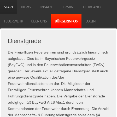
START
NEWS
EINSÄTZE
TERMINE
LEHRGÄNGE
FEUERWEHR
ÜBER UNS
BÜRGERINFOS
LOGIN
Dienstgrade
Die Freiwilligen Feuerwehren sind grundsätzlich hierarchisch
aufgebaut. Dies ist im Bayerischen Feuerwehrgesetz
(BayFwG) und in den Feuerwehrdienstvorschriften (FwDv)
geregelt.
Der jeweils aktuell getragene Dienstgrad stellt auch
eine gewisse Qualifikation des/der
Feuerwehrdienstleistenden dar.
Die Mitglieder der
Freiwilligen Feuerwehren können Mannschafts- und
Führungsdienstgrade haben.
Die Vergabe der Dienstgrade
erfolgt gemäß BayFwG Art.8 Abs.1 durch den
Kommandanten der Feuerwehr durch Ernennung.
Die Anzahl
der Mannschafts- & Führungsdienstgrade sollte dem §4