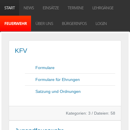
START
NEWS
EINSÄTZE
TERMINE
LEHRGÄNGE
FEUERWEHR
ÜBER UNS
BÜRGERINFOS
LOGIN
KFV
Formulare
Formulare für Ehrungen
Satzung und Ordnungen
Kategorien: 3
/
Dateien: 58