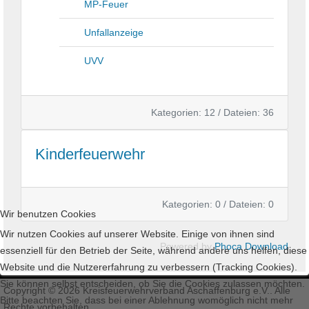
MP-Feuer
Unfallanzeige
UVV
Kategorien: 12
/
Dateien: 36
Kinderfeuerwehr
Kategorien: 0
/
Dateien: 0
Wir benutzen Cookies
Wir nutzen Cookies auf unserer Website. Einige von ihnen sind
Powered by
Phoca Download
essenziell für den Betrieb der Seite, während andere uns helfen, diese
Website und die Nutzererfahrung zu verbessern (Tracking Cookies).
Sie können selbst entscheiden, ob Sie die Cookies zulassen möchten.
Copyright © 2026 Kreisfeuerwehrverband Aschaffenburg e.V.. Alle
Bitte beachten Sie, dass bei einer Ablehnung womöglich nicht mehr
Rechte vorbehalten.