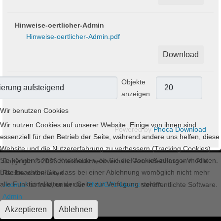
Hinweise-oertlicher-Admin
Hinweise-oertlicher-Admin.pdf
Download
Objekte
anzeigen
Wir benutzen Cookies
Wir nutzen Cookies auf unserer Website. Einige von ihnen sind
Powered by
Phoca Download
essenziell für den Betrieb der Seite, während andere uns helfen, diese
Website und die Nutzererfahrung zu verbessern (Tracking Cookies).
Sie können selbst entscheiden, ob Sie die Cookies zulassen möchten.
Copyright © 2026 Kreisfeuerwehrverband Aschaffenburg e.V.. Alle
Bitte beachten Sie, dass bei einer Ablehnung womöglich nicht mehr
Rechte vorbehalten.
alle Funktionalitäten der Seite zur Verfügung stehen.
Joomla!
ist freie, unter der
GNU/GPL-Lizenz
veröffentlichte Software.
Admin
Impressum
Akzeptieren
Ablehnen