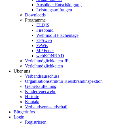
Ausbilder Entschädigung
Leistungsprüfungen
Downloads
Programme
ELDIS
Fireboard
Webmodul Flächenlage
EPSweb
FeWis
MP Feuer
webKONRAD
Verleihmöglichkeiten JF
Verleihmöglichkeiten
Über uns
Verbandsausschuss
Organisationsstruktur Kreisbrandinspektion
Gebietsaufteilung
Kinderfeuerwehr
Historie
Kontakt
Verbandsvorstandschaft
Bürgerinfos
Login
Registrieren